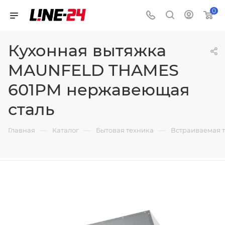
0
Кухонная вытяжка
MAUNFELD THAMES
601PM нержавеющая
сталь
—
—
—
Главная
Каталог
Бытовая техника
Встраиваемая 