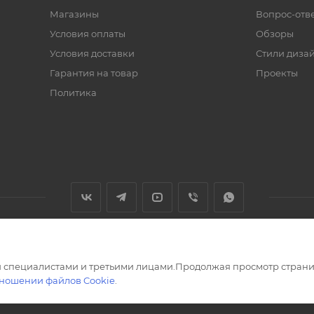
Магазины
Вопрос-отв
Условия оплаты
Обзоры
Условия доставки
Стили диза
Гарантия на товар
Проекты
Политика
 специалистами и третьими лицами.Продолжая просмотр страни
тношении файлов Cookie
.