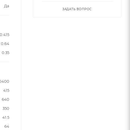
Да
ЗАДАТЬ ВОПРОС
0.415
0.64
0.35
0400
415
640
350
41.5
64