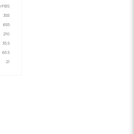
rFBS
355
655
210
35.5
65.5
21