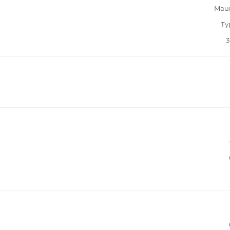
Mau
Ту
3