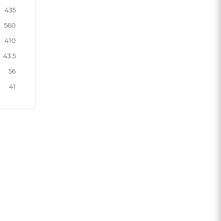
435
560
410
43.5
56
41