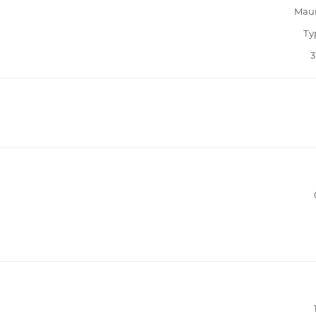
Mau
Ту
3