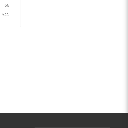
66
43.5