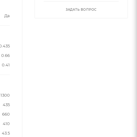
ЗАДАТЬ ВОПРОС
Да
0.435
0.66
0.41
11300
435
660
410
43.5