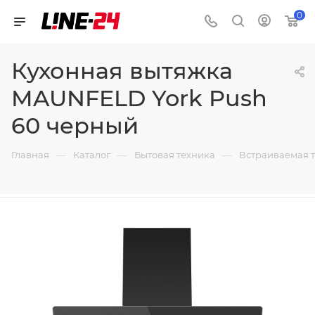
0
Кухонная вытяжка
MAUNFELD York Push
60 черный
—
—
—
Главная
Каталог
Бытовая техника
Встраиваемая 