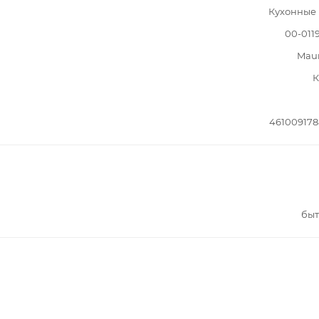
Кухонные
00-011
Mau
К
46100917
быт