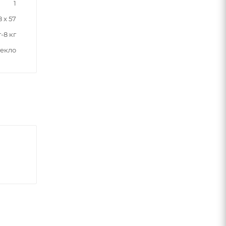
1
8 x 57
г-8 кг
текло