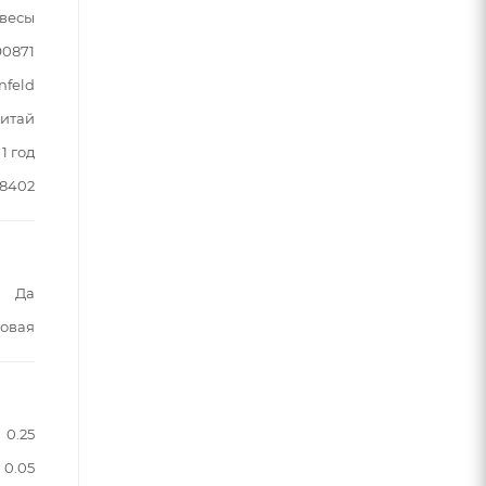
 весы
90871
nfeld
итай
1 год
88402
Да
овая
0.25
0.05