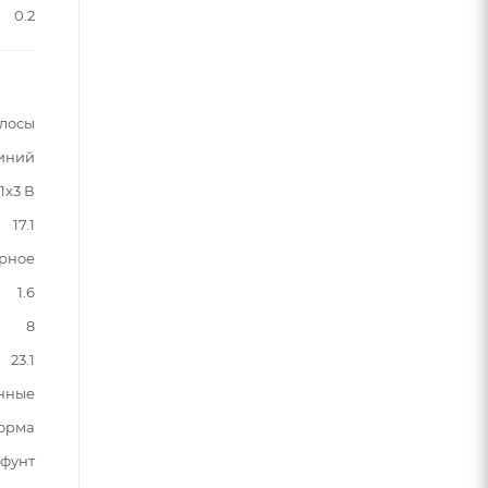
0.2
лосы
синий
1x3 В
17.1
рное
1.6
8
23.1
нные
орма
 фунт