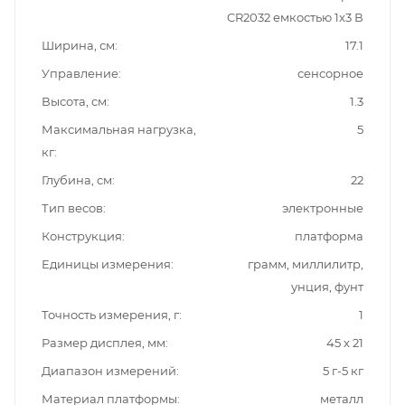
CR2032 емкостью 1x3 В
Ширина, см
17.1
Управление
сенсорное
Высота, см
1.3
Максимальная нагрузка,
5
кг
Глубина, см
22
Тип весов
электронные
Конструкция
платформа
Единицы измерения
грамм, миллилитр,
унция, фунт
Точность измерения, г
1
Размер дисплея, мм
45 x 21
Диапазон измерений
5 г-5 кг
Материал платформы
металл