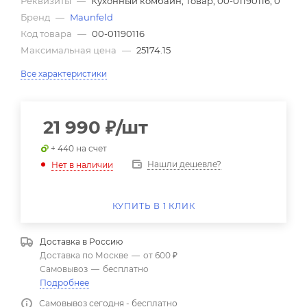
Реквизиты
—
Кухонный комбайн, Товар, 00-01190116, 0
Бренд
—
Maunfeld
Код товара
—
00-01190116
Максимальная цена
—
25174.15
Все характеристики
21 990
₽
/шт
+ 440 на счет
Нашли дешевле?
Нет в наличии
КУПИТЬ В 1 КЛИК
Доставка в
Россию
Доставка по Москве
—
от 600 ₽
Самовывоз
—
бесплатно
Подробнее
Самовывоз сегодня - бесплатно