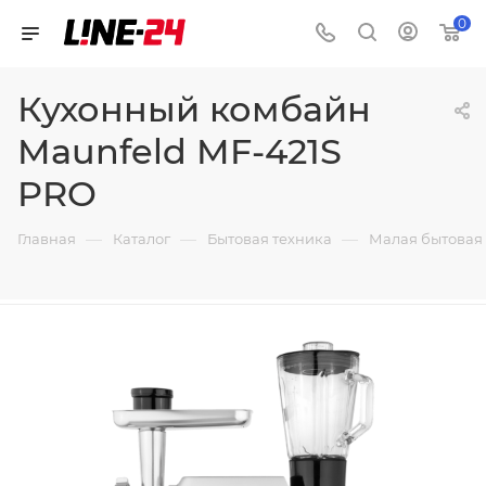
0
Кухонный комбайн
Maunfeld MF-421S
PRO
—
—
—
Главная
Каталог
Бытовая техника
Малая бытовая 