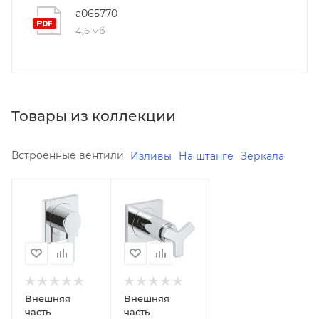
a065770
4,6 мб
Товары из коллекции
Встроенные вентили
Изливы
На штанге
Зеркала
Минимальная
Минимальная
цена
цена
17587.46
18954.26
Реквизиты
Реквизиты
Душ,
Душ,
Товар,
Товар,
00-
00-
Внешняя
Внешняя
011493940
011493920
часть
часть