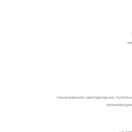
ме
накаливания, светодиодная, галоген
люминесцен
на по