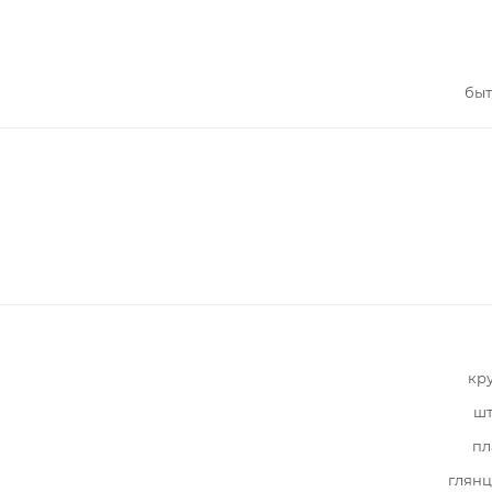
быт
кр
шт
пл
глянц