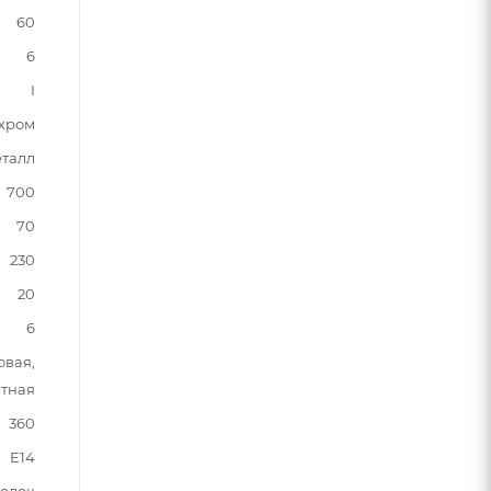
60
6
I
хром
талл
700
70
230
20
6
овая,
тная
360
E14
толок