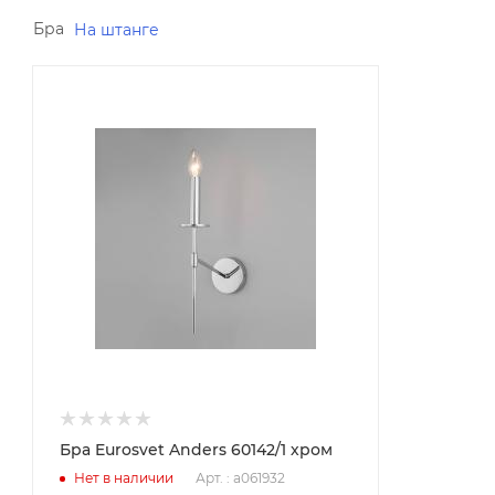
Бра
На штанге
Минимальная цена
3180.00
Реквизиты
Светильники, Товар, 00-
012069700
Бренд
Eurosvet
Код товара
00-01206970
Максимальная цена
3180.00
Серия
Anders
Бра Eurosvet Anders 60142/1 хром
Страна
Арт. : a061932
Нет в наличии
Китай