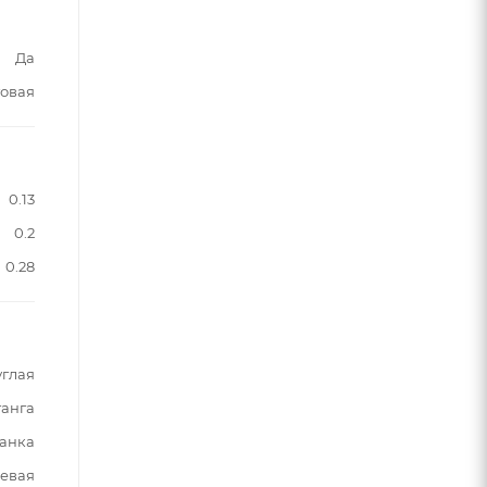
Да
овая
0.13
0.2
0.28
углая
анга
анка
евая