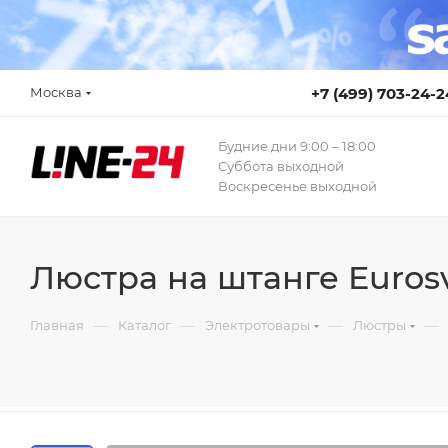
Москва
+7 (499) 703-24-2
Будние дни 9:00 – 18:00
Суббота выходной
Воскресенье выходной
Люстра на штанге Eurosv
—
—
—
—
Главная
Каталог
Электротовары
Люстры