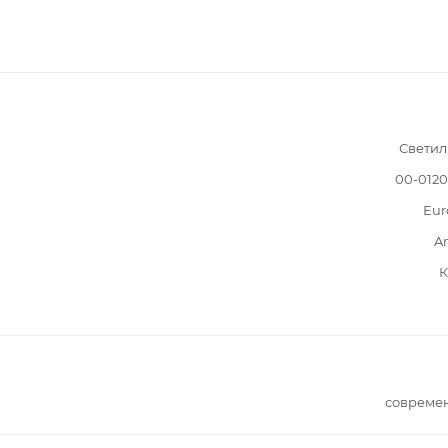
Светил
00-012
Eur
A
К
совреме