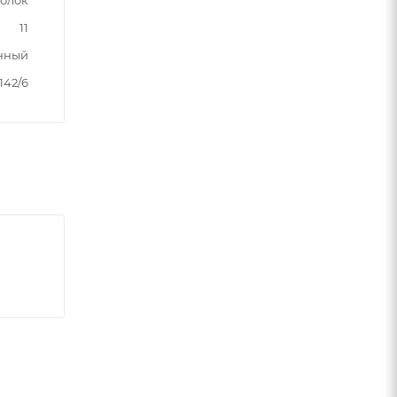
11
нный
142/6