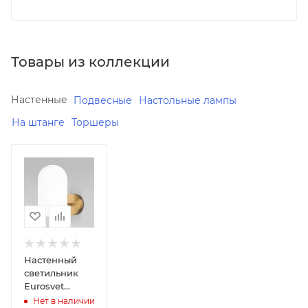
Товары из коллекции
Настенные
Подвесные
Настольные лампы
На штанге
Торшеры
Минимальная
цена
4610.00
Реквизиты
Светильники,
Товар,
00-
Настенный
012068190
светильник
Eurosvet
Бренд
Bambola
Нет в наличии
Eurosvet