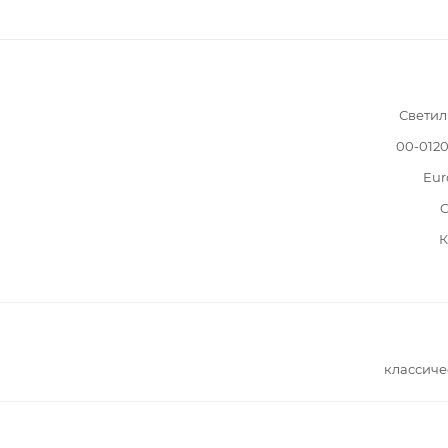
Светил
00-012
Eur
C
К
классиче