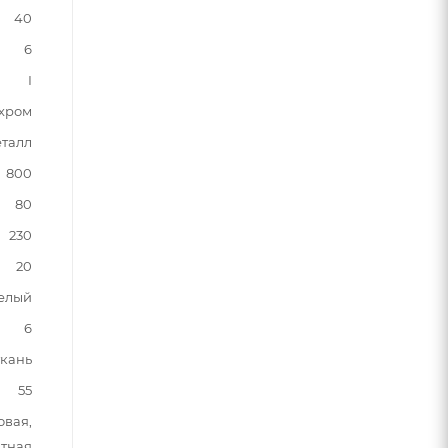
40
6
I
хром
талл
800
80
230
20
елый
6
ткань
55
овая,
тная