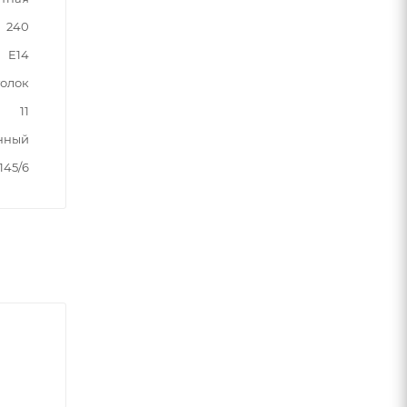
240
E14
толок
11
нный
145/6