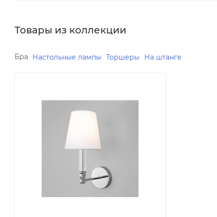
Товары из коллекции
Бра
Настольные лампы
Торшеры
На штанге
Минимальная цена
4130.00
Реквизиты
Светильники, Товар, 00-
012069600
Бренд
Eurosvet
Код товара
00-01206960
Максимальная цена
4130.00