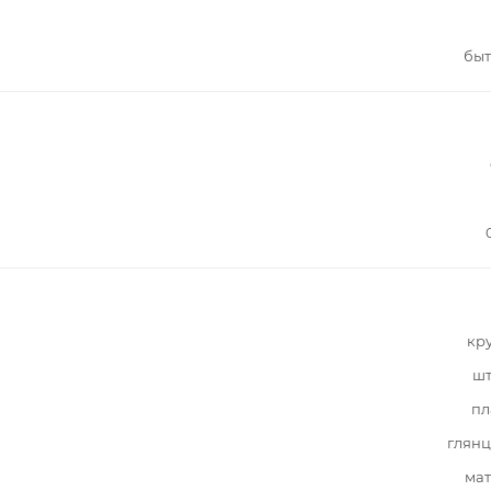
быт
кр
шт
пл
глянц
мат