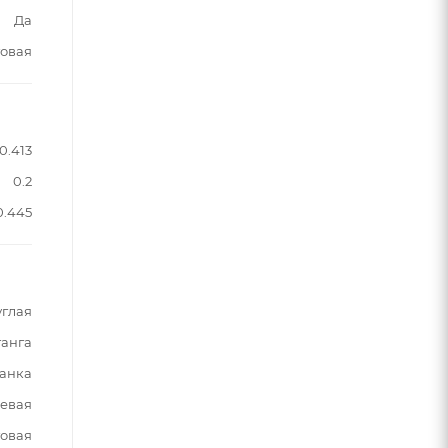
Да
овая
0.413
0.2
0.445
углая
анга
анка
евая
овая