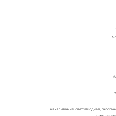
ме
б
накаливания, светодиодная, галоген
люминесцен