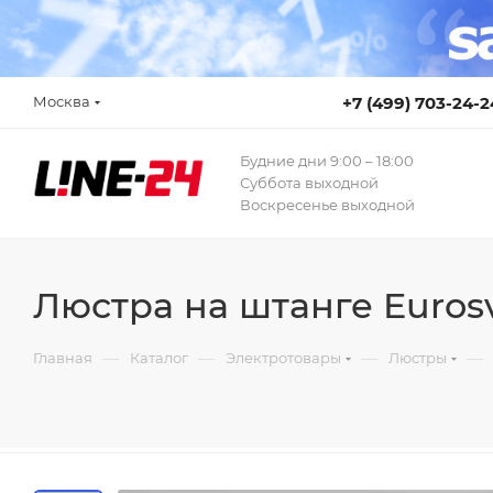
Москва
+7 (499) 703-24-2
Будние дни 9:00 – 18:00
Суббота выходной
Воскресенье выходной
Люстра на штанге Eurosv
—
—
—
—
Главная
Каталог
Электротовары
Люстры