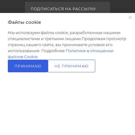
Ставки
налогов
ПОДПИСАТЬСЯ НА РАССЫЛКУ
20
Файлы cookie
Способ
+7 (499) 703-24-24
ЗАКАЗАТЬ ЗВОНОК
крепления
Мы используем файлы cookie, разработанные нашими
планка
info@l-24.ru
специалистами и третьими лицами.Продолжая просмотр
Область
страниц нашего сайта, вы принимаете условия его
применения
125481 г. Москва, ул. Свободы, д.
использования. Подробнее
Политике в отношении
бытовая
91к2
файлов Cookie
.
Поверхность
ПРИНИМАЮ
НЕ ПРИНИМАЮ
арматуры
глянцевая
Поверхность
плафона
глянцевая
2026 © Интернет магазин сантехники в Москве l-24.ru
Мощность
лампы. Вт
40
Количество