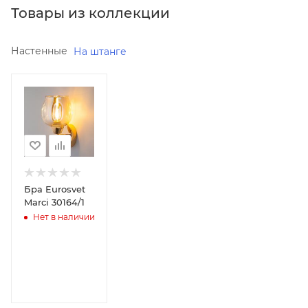
Товары из коллекции
Настенные
На штанге
Реквизиты
Бра,
Товар,
00-
012111550
Бренд
Eurosvet
Бра Eurosvet
Marci 30164/1
Код
Нет в наличии
товара
00-
01211155
Серия
Marci
Страна