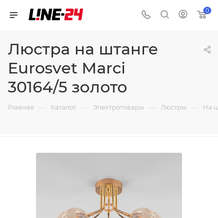
0
Люстра на штанге
Eurosvet Marci
30164/5 золото
—
—
—
—
Главная
Каталог
Электротовары
Люстры
На 