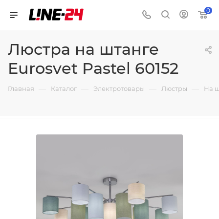
0
Люстра на штанге
Eurosvet Pastel 60152
—
—
—
—
Главная
Каталог
Электротовары
Люстры
На 