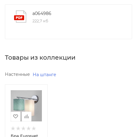
a064986
222,7 кб
Товары из коллекции
Настенные
На штанге
Минимальная
цена
5290.00
Реквизиты
Бра,
Товар,
00-
Бра Eurosvet