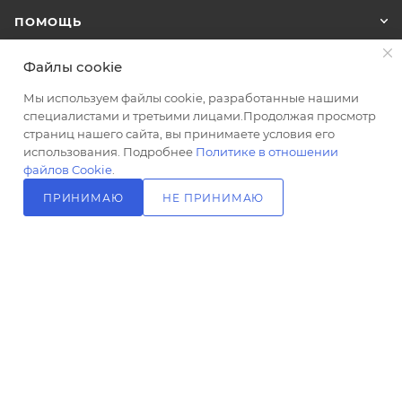
шт
ПОМОЩЬ
Ставки
налогов
Файлы cookie
20
ПОДПИСАТЬСЯ НА РАССЫЛКУ
Способ
Мы используем файлы cookie, разработанные нашими
крепления
специалистами и третьими лицами.Продолжая просмотр
планка
страниц нашего сайта, вы принимаете условия его
+7 (499) 703-24-24
ЗАКАЗАТЬ ЗВОНОК
использования. Подробнее
Политике в отношении
Область
файлов Cookie
.
применения
info@l-24.ru
бытовая
ПРИНИМАЮ
НЕ ПРИНИМАЮ
В КОРЗИНУ
125481 г. Москва, ул. Свободы, д.
Поверхность
91к2
арматуры
глянцевая
Поверхность
плафона
глянцевая
Штрих-
код
2026 © Интернет магазин сантехники в Москве l-24.ru
4690389201059