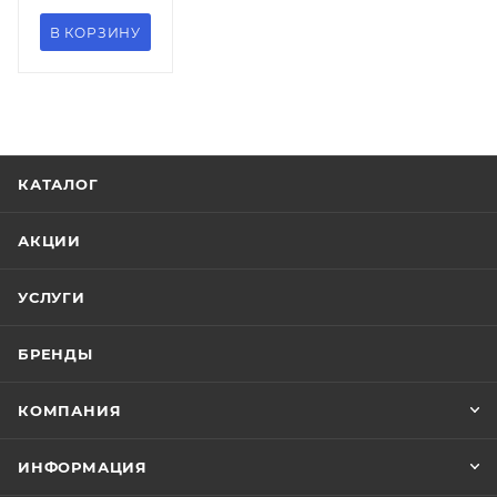
Максимальная
В КОРЗИНУ
цена
4230.00
Серия
Pluto
Страна
Россия
КАТАЛОГ
Гарантия
1 год
АКЦИИ
Тип
товара
УСЛУГИ
Светильник
Стиль
БРЕНДЫ
современный
Форма
КОМПАНИЯ
круглая
Базовая
ИНФОРМАЦИЯ
единица