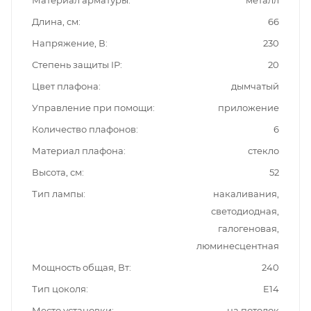
Длина, см
66
Напряжение, В
230
Степень защиты IP
20
Цвет плафона
дымчатый
Управление при помощи
приложение
Количество плафонов
6
Материал плафона
стекло
Высота, см
52
Тип лампы
накаливания,
светодиодная,
галогеновая,
люминесцентная
Мощность общая, Вт
240
Тип цоколя
E14
Место установки
на потолок