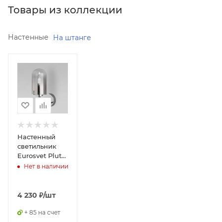
Товары из коллекции
Настенные
На штанге
Минимальная
цена
4230.00
Реквизиты
Светильники,
Товар,
00-
Настенный
012068200
светильник
Eurosvet Pluto
Бренд
60156/1
Нет в наличии
Eurosvet
Код
товара
4 230
₽
/шт
00-
+ 85 на счет
01206820