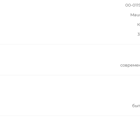
00-011
Mau
К
3
совреме
быт