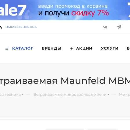
4
ЗАКАЗАТЬ ЗВОНОК
КАТАЛОГ
БРЕНДЫ
АКЦИИ
УСЛУГИ
Б
траиваемая Maunfeld MB
—
—
ая техника
Встраиваемые микроволновые печи
Микр