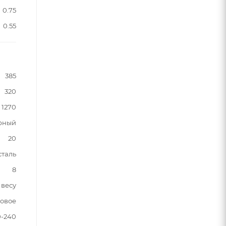
0.75
0.55
385
320
1270
рный
20
таль
8
 весу
новое
0-240