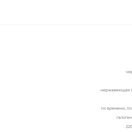
че
нержавеющая с
по времени, по
галоге
22