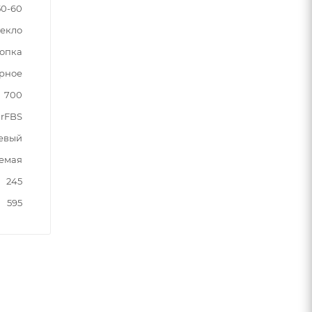
50-60
текло
опка
рное
700
rFBS
евый
емая
245
595