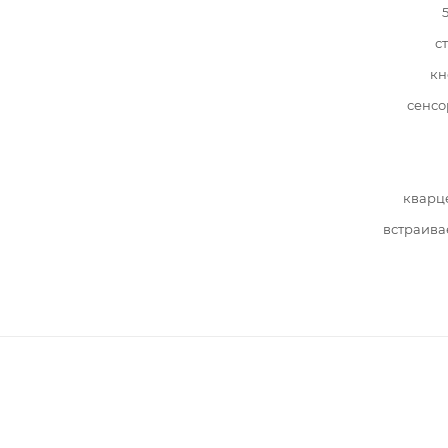
с
кн
сенсо
кварц
встраива