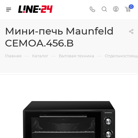
0
Мини-печь Maunfeld
CEMOA.456.B
—
—
—
Главная
Каталог
Бытовая техника
Отдельностоящ