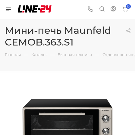
0
Мини-печь Maunfeld
CEMOB.363.S1
—
—
—
Главная
Каталог
Бытовая техника
Отдельностоящ