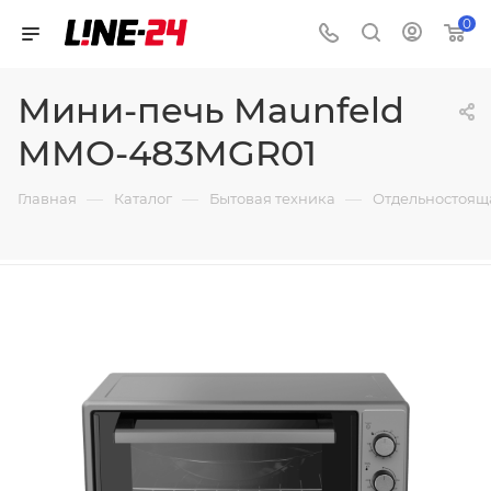
0
Мини-печь Maunfeld
MMO-483MGR01
—
—
—
Главная
Каталог
Бытовая техника
Отдельностоящ