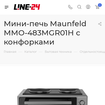
0
Мини-печь Maunfeld
MMO-483MGR01H с
конфорками
—
—
—
Главная
Каталог
Бытовая техника
Отдельностоящ