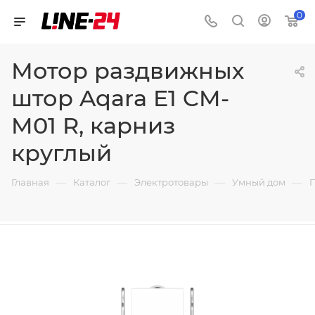
0
Мотор раздвижных
штор Aqara E1 CM-
M01 R, карниз
круглый
—
—
—
—
Главная
Каталог
Электротовары
Умный дом
П