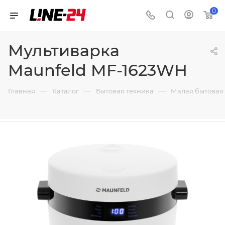
0
Мультиварка
Maunfeld MF-1623WH
—
—
—
Главная
Каталог
Бытовая техника
Малая бытовая 