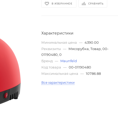
В ИЗБРАННОЕ
СРАВНИТЬ
Характеристики
Минимальная цена
—
4390.00
Реквизиты
—
Мясорубка, Товар, 00-
01190480, 0
Бренд
—
Maunfeld
Код товара
—
00-01190480
Максимальная цена
—
10786.88
Все характеристики