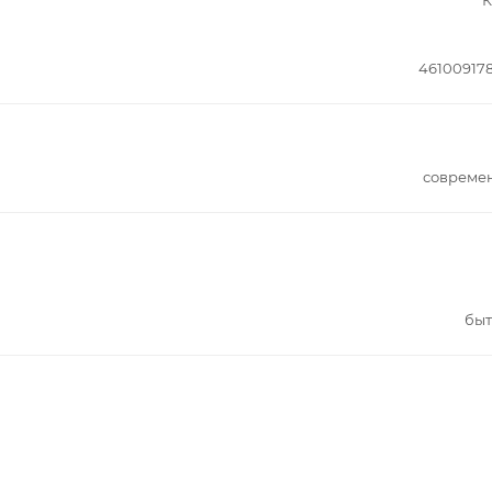
46100917
совреме
быт