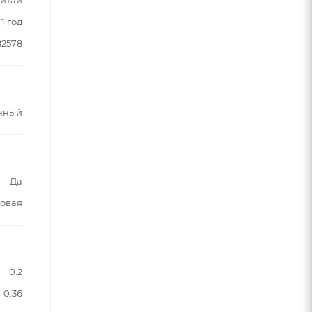
1 год
82578
нный
Да
овая
0.2
0.36