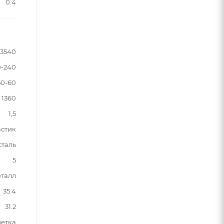
0.4
3540
0-240
50-60
1360
1,5
астик
сталь
5
талл
35.4
31.2
шетка