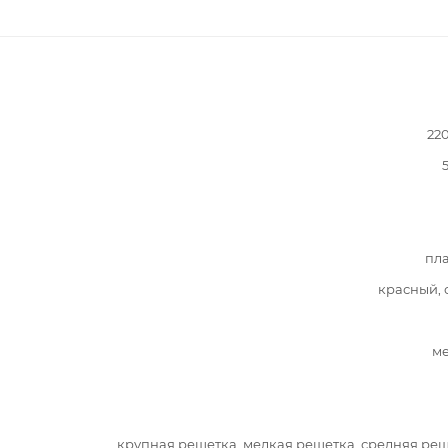
22
пл
красный, 
ме
крупная решетка, мелкая решетка, средняя ре