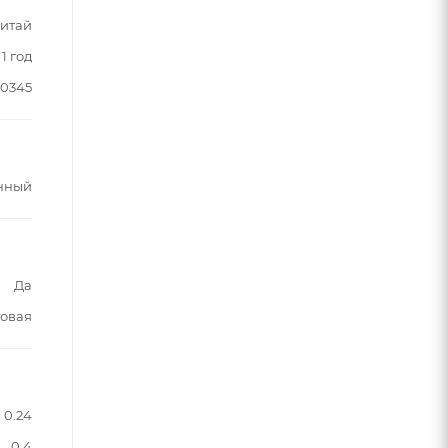
итай
1 год
80345
нный
Да
овая
0.24
0.4