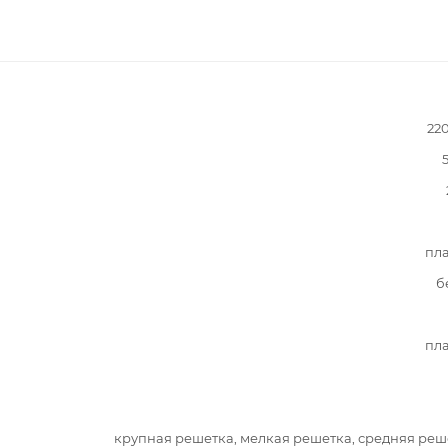
22
пл
б
пл
крупная решетка, мелкая решетка, средняя реш