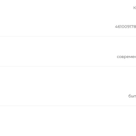
К
46100917
совреме
быт