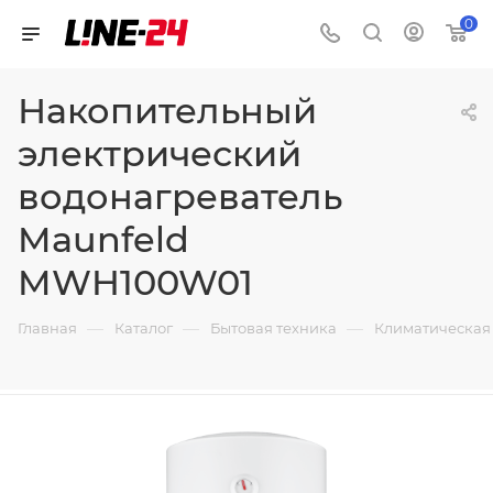
0
Накопительный
электрический
водонагреватель
Maunfeld
MWH100W01
—
—
—
Главная
Каталог
Бытовая техника
Климатическая