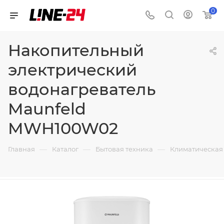
0
Накопительный
электрический
водонагреватель
Maunfeld
MWH100W02
—
—
—
Главная
Каталог
Бытовая техника
Климатическая