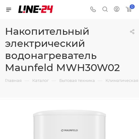
0
Накопительный
электрический
водонагреватель
Maunfeld MWH30W02
—
—
—
Главная
Каталог
Бытовая техника
Климатическая