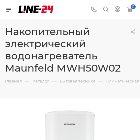
0
Накопительный
электрический
водонагреватель
Maunfeld MWH50W02
—
—
—
Главная
Каталог
Бытовая техника
Климатическая