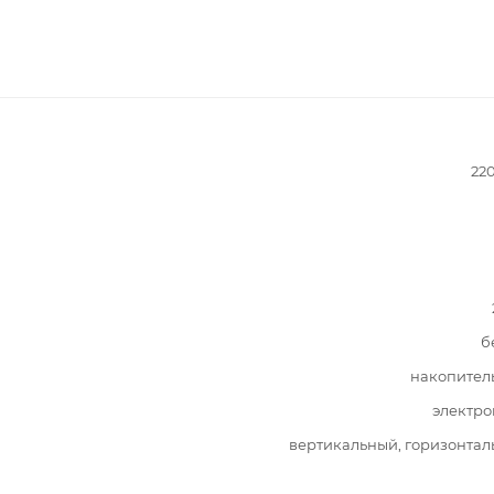
22
б
накопител
электро
вертикальный, горизонта