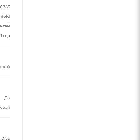
90783
nfeld
итай
1 год
нный
Да
овая
0.95