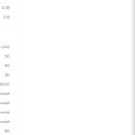
0.35
0.6
0-240
50
90
30
2000
елый
ьный
нное
льный
80