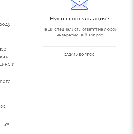
Нужна консультация?
воду
Наши специалисты ответят на любой
интересующий вопрос
лее
ЗАДАТЬ ВОПРОС
ость
цине и
ового
т
кое
ужную