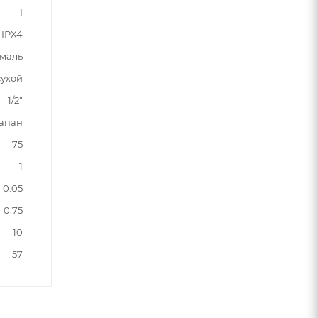
I
IPX4
маль
сухой
1/2"
апан
75
1
0.05
0.75
10
57