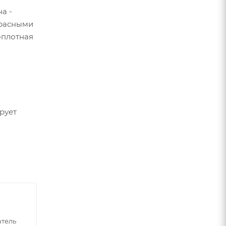
а -
красными
оплотная
рует
атель