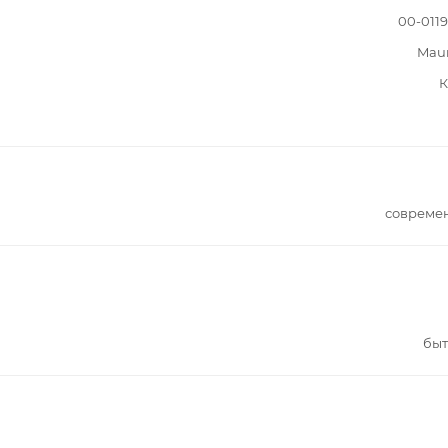
00-011
Mau
К
совреме
быт