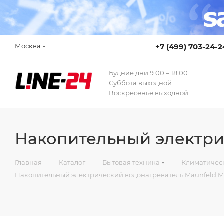
Москва
+7 (499) 703-24-2
Будние дни 9:00 – 18:00
Суббота выходной
Воскресенье выходной
Накопительный электр
—
—
—
Главная
Каталог
Бытовая техника
Климатичес
Накопительный электрический водонагреватель Maunfeld