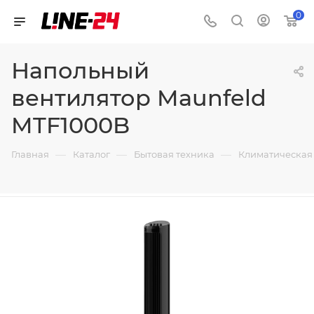
0
Напольный
вентилятор Maunfeld
MTF1000B
—
—
—
Главная
Каталог
Бытовая техника
Климатическая