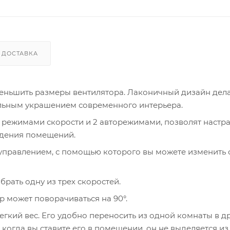
ДОСТАВКА
еньшить размеры вентилятора. Лаконичный дизайн дела
ьным украшением современного интерьера.
 режимами скорости и 2 авторежимами, позволят настр
ждения помещений.
управлением, с помощью которого вы можете изменить 
рать одну из трех скоростей.
 может поворачиваться на 90°.
гкий вес. Его удобно переносить из одной комнаты в др
 когда вы ставите его в помещении, он не выделяется из