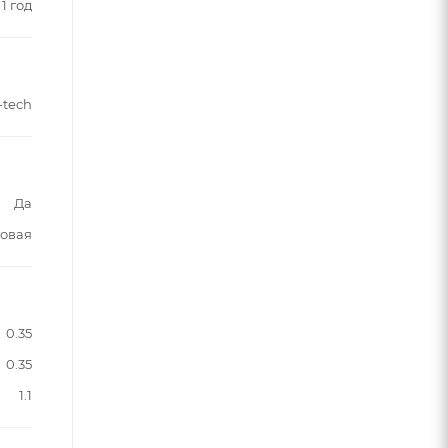
1 год
-tech
Да
овая
0.35
0.35
1.1