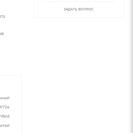
ЗАДАТЬ ВОПРОС
его
ое
ьный
91724
nfeld
итай