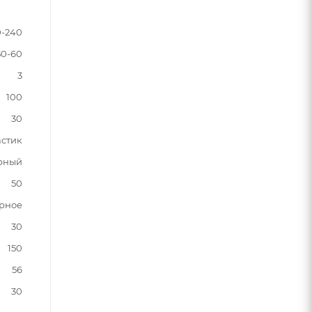
0-240
50-60
3
100
30
астик
рный
50
орное
30
150
56
30