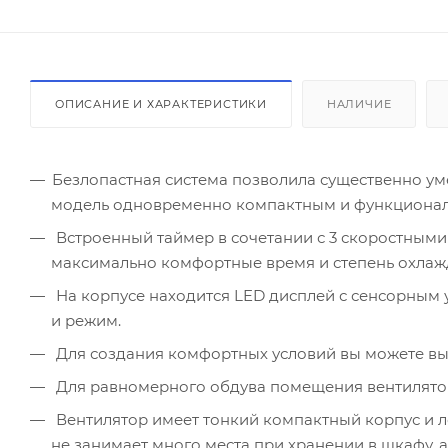
ОПИСАНИЕ И ХАРАКТЕРИСТИКИ
НАЛИЧИЕ
Безлопастная система позволила существенно ум
модель одновременно компактным и функционал
Встроенный таймер в сочетании с 3 скоростными
максимально комфортные время и степень охла
На корпусе находится LED дисплей с сенсорным 
и режим.
Для создания комфортных условий вы можете выб
Для равномерного обдува помещения вентилятор
Вентилятор имеет тонкий компактный корпус и ле
не занимает много места при хранении в шкафу, а