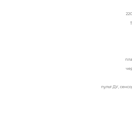
22
пл
че
пульт ДУ, сенс