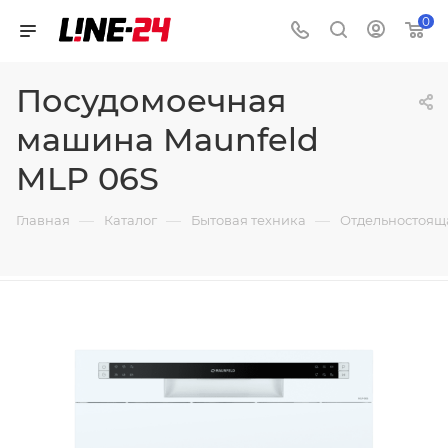
0
Посудомоечная
машина Maunfeld
MLP 06S
—
—
—
Главная
Каталог
Бытовая техника
Отдельностоящ