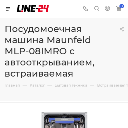
0
Посудомоечная
машина Maunfeld
MLP-08IMRO с
автооткрыванием,
встраиваемая
—
—
—
Главная
Каталог
Бытовая техника
Встраиваемая 