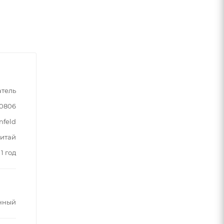
атель
90806
nfeld
итай
1 год
нный