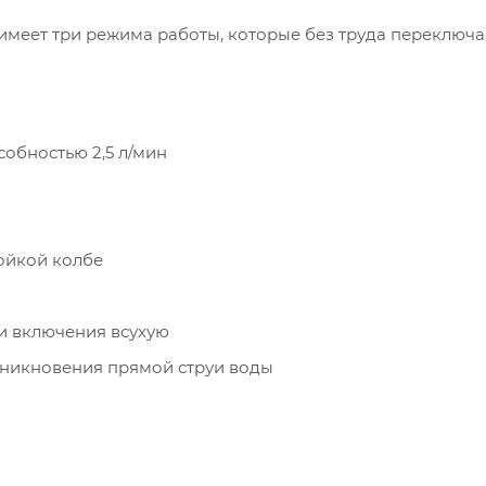
меет три режима работы, которые без труда переключ
обностью 2,5 л/мин
ойкой колбе
и включения всухую
оникновения прямой струи воды