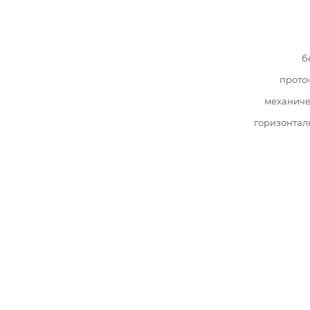
б
прото
механиче
горизонтал