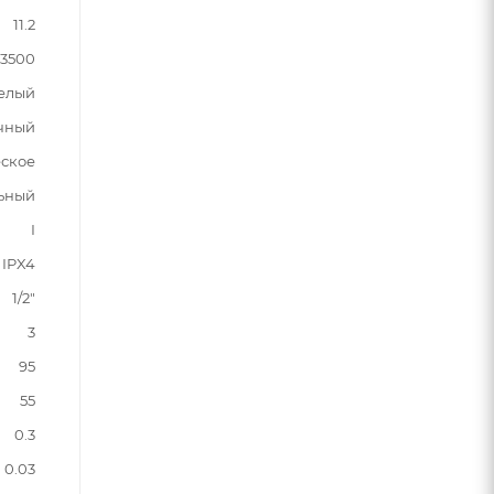
11.2
3500
елый
чный
ское
ьный
I
IPX4
1/2"
3
95
55
0.3
0.03