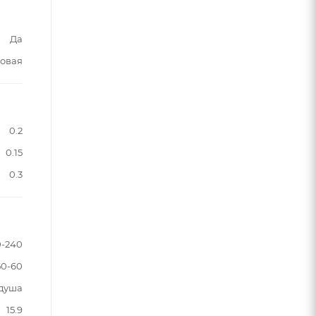
Да
овая
0.2
0.15
0.3
0-240
50-60
 душа
15.9