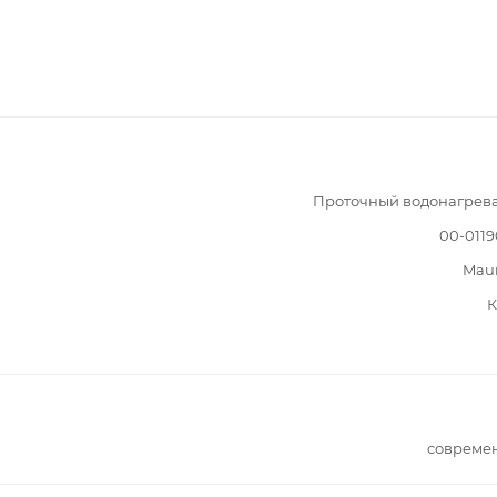
Проточный водонагрев
00-011
Mau
К
совреме