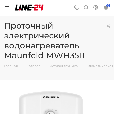
0
Проточный
электрический
водонагреватель
Maunfeld MWH35IT
—
—
—
Главная
Каталог
Бытовая техника
Климатическая