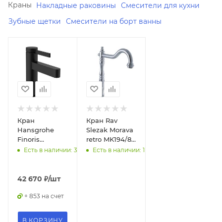
Краны
Накладные раковины
Смесители для кухни
Зубные щетки
Смесители на борт ванны
Минимальная
В наличии
Да
цена
42670.00
Реквизиты
Смесители
В наличии
Да
общее,
Товар,
Реквизиты
00-
Кран
Кран Rav
Смесители
012322590
Hansgrohe
Slezak Morava
общее,
Finoris
retro MK194/8
Товар,
Бренд
76013670 для
для кухни
Есть в наличии: 3
Есть в наличии: 1
00-
Rav
раковины
011711030
Slezak
Бренд
42 670
₽
/шт
Размерный
Hansgrohe
ряд
+ 853 на счет
Высокий
Код
(20 - 26
товара
см)
В КОРЗИНУ