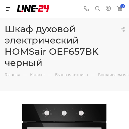
0
Шкаф духовой
электрический
HOMSair OEF657BK
черный
—
—
—
Главная
Каталог
Бытовая техника
Встраиваемая 