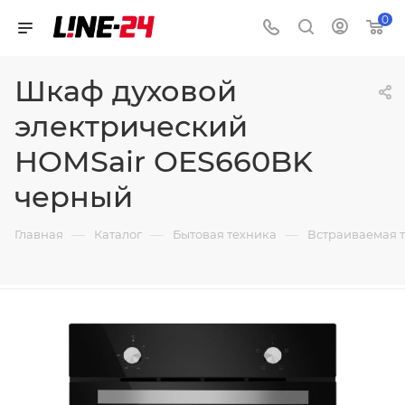
0
Шкаф духовой
электрический
HOMSair OES660BK
черный
—
—
—
Главная
Каталог
Бытовая техника
Встраиваемая 