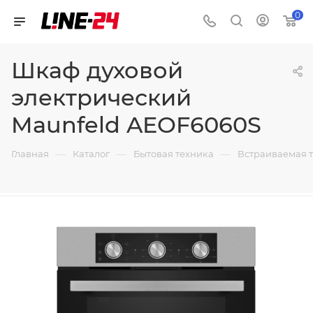
0
Шкаф духовой
электрический
Maunfeld AEOF6060S
—
—
—
Главная
Каталог
Бытовая техника
Встраиваемая 