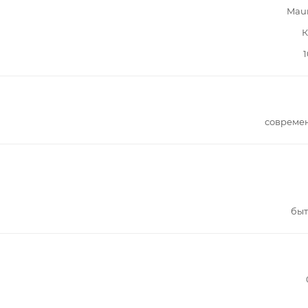
Mau
К
1
совреме
быт