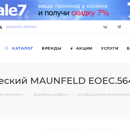
4
ЗАКАЗАТЬ ЗВОНОК
КАТАЛОГ
БРЕНДЫ
АКЦИИ
УСЛУГИ
Б
ческий MAUNFELD EOEC.5
—
—
ая техника
Духовые шкафы
Шкаф духовой электриче