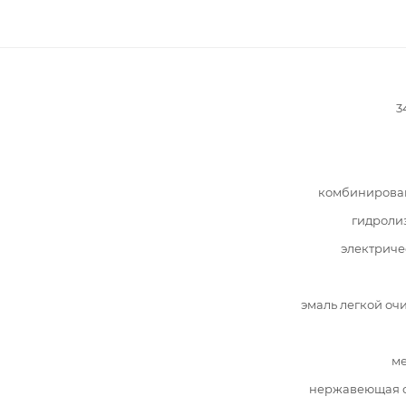
3
комбинирова
гидроли
электриче
эмаль легкой оч
ме
нержавеющая с