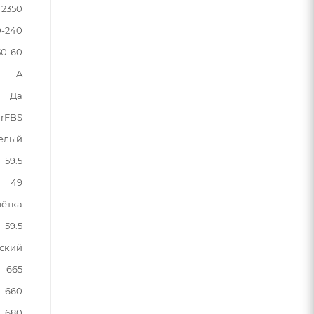
2350
0-240
50-60
A
Да
rFBS
елый
59.5
49
шётка
59.5
ский
665
660
680