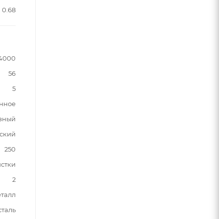
0.68
4000
56
5
нное
зный
ский
250
истки
2
талл
таль