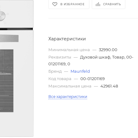
В ИЗБРАННОЕ
СРАВНИТЬ
Характеристики
Минимальная цена
—
32990.00
Реквизиты
—
Духовой шкаф, Товар, 00-
01201169, 0
Бренд
—
Maunfeld
Код товара
—
00-01201169
Максимальная цена
—
42961.48
Все характеристики