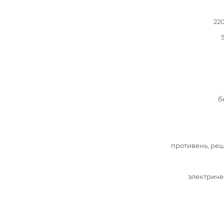
22
б
противень, ре
электриче