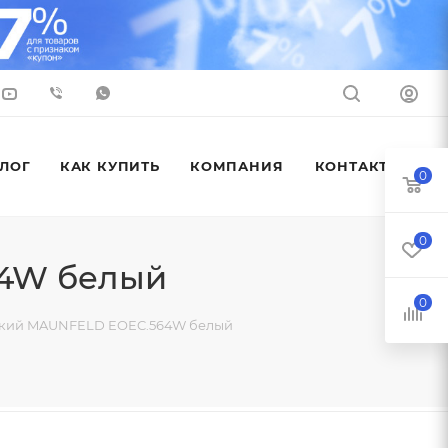
ЛОГ
КАК КУПИТЬ
КОМПАНИЯ
КОНТАКТЫ
0
0
64W белый
0
ский MAUNFELD EOEC.564W белый