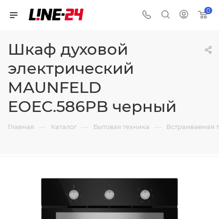
0
Шкаф духовой
электрический
MAUNFELD
EOEC.586PB черный
—
—
—
Главная
Каталог
Бытовая техника
Встраиваемая 