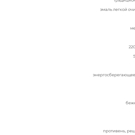
эмаль легкой оч
ме
22
энергосберегающее
беж
противень, ре