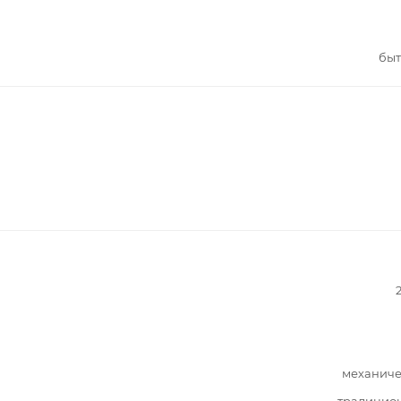
быт
механиче
традицио