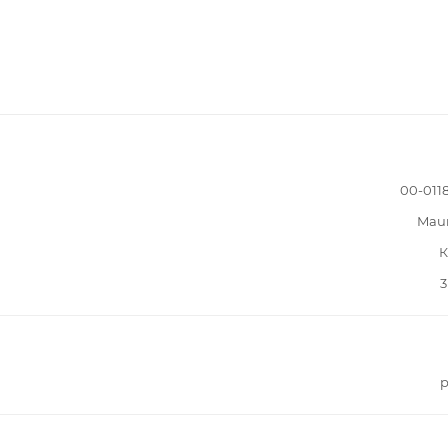
00-011
Mau
К
3
р