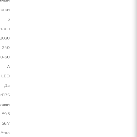
истки
3
талл
2030
0-240
50-60
A
 LED
Да
rFBS
евый
59.5
56.7
шётка