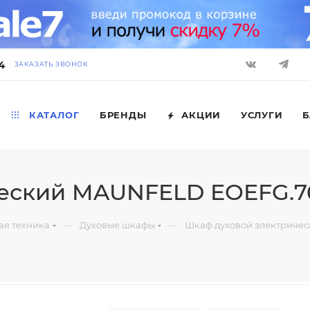
4
ЗАКАЗАТЬ ЗВОНОК
КАТАЛОГ
БРЕНДЫ
АКЦИИ
УСЛУГИ
Б
еский MAUNFELD EOEFG.7
—
—
ая техника
Духовые шкафы
Шкаф духовой электриче