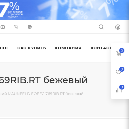
ЛОГ
КАК КУПИТЬ
КОМПАНИЯ
КОНТАКТЫ
0
0
69RIB.RT бежевый
0
ский MAUNFELD EOEFG.769RIB.RT бежевый