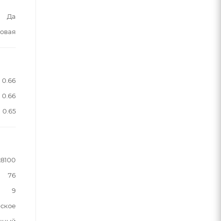
Да
овая
0.66
0.66
0.65
28100
76
9
ское
нный