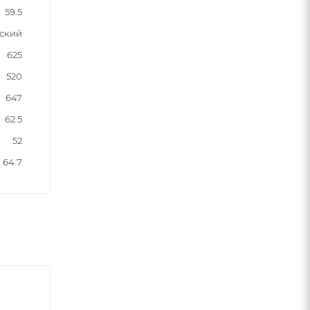
59.5
ский
625
520
647
62.5
52
64.7