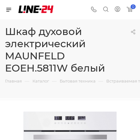
0
Шкаф духовой
электрический
MAUNFELD
EOEH.5811W белый
—
—
—
Главная
Каталог
Бытовая техника
Встраиваемая 