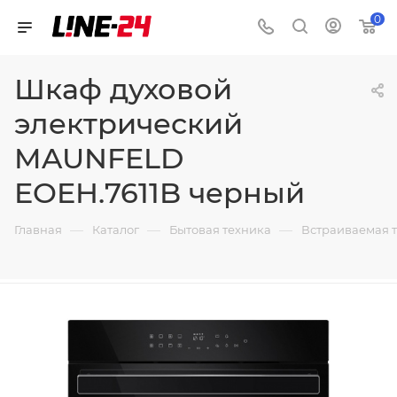
0
Шкаф духовой
электрический
MAUNFELD
EOEH.7611B черный
—
—
—
Главная
Каталог
Бытовая техника
Встраиваемая 