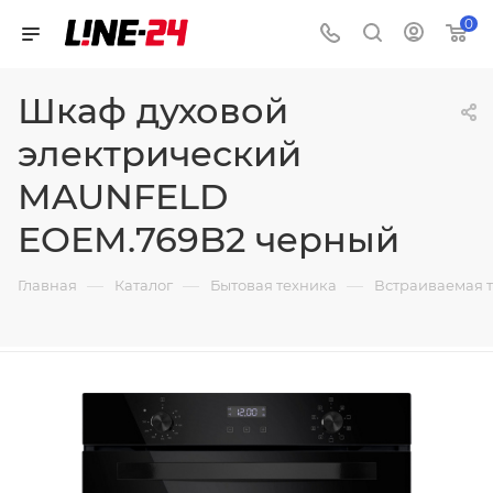
0
Шкаф духовой
электрический
MAUNFELD
EOEM.769B2 черный
—
—
—
Главная
Каталог
Бытовая техника
Встраиваемая 