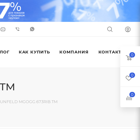
ЛОГ
КАК КУПИТЬ
КОМПАНИЯ
КОНТАКТЫ
0
0
.TM
0
AUNFELD MGOGG.673RIB.TM