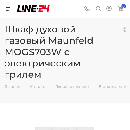
0
Шкаф духовой
газовый Maunfeld
MOGS703W с
электрическим
грилем
—
—
—
Главная
Каталог
Бытовая техника
Встраиваемая 