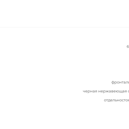
6
фронтал
черная нержавеющая с
отдельност