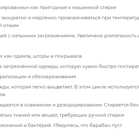
ркированных как пригодные к машинной стирке
 аккуратно и медленно проворачиваться при температу
ый отжим
ей с сильными загрязнениями. Увеличена длительность 
их как одеяла, шторы и покрывала
ка загрязнённой одежды, которую нужно быстро постира
ерилизации и обеззараживания
ды, которая легко выцветает. В этом цикле используетс
ля
ждается в освежении и дезодорировании. Стирается без
ёлых тканей или вещей, требующих ручной стирки
язнений и бактерий. Убедитесь, что барабан пуст