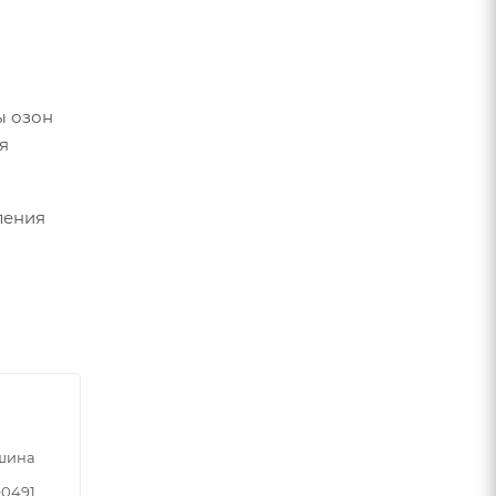
ы озон
я
ления
шина
90491