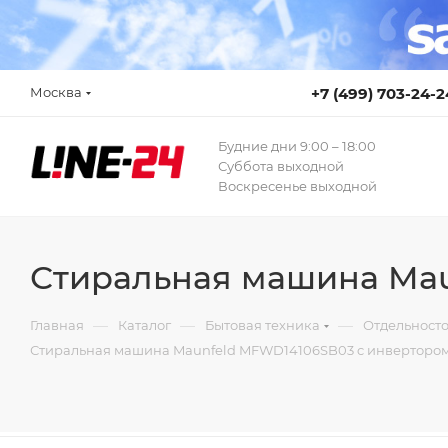
Москва
+7 (499) 703-24-2
Будние дни 9:00 – 18:00
Суббота выходной
Воскресенье выходной
Стиральная машина Mau
—
—
—
Главная
Каталог
Бытовая техника
Отдельност
Стиральная машина Maunfeld MFWD14106SB03 c инвертором