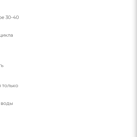
ре 30-40
цикла
ть
я только
 воды