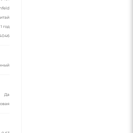
nfeld
итай
1 год
4046
нный
Да
овая
0.63