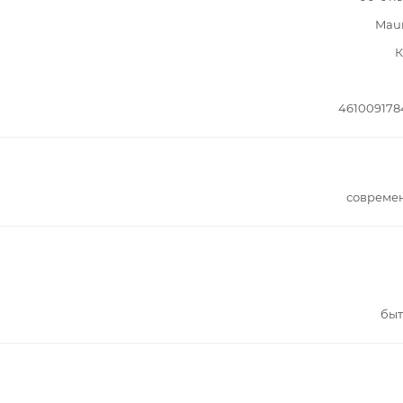
Mau
К
461009178
совреме
быт