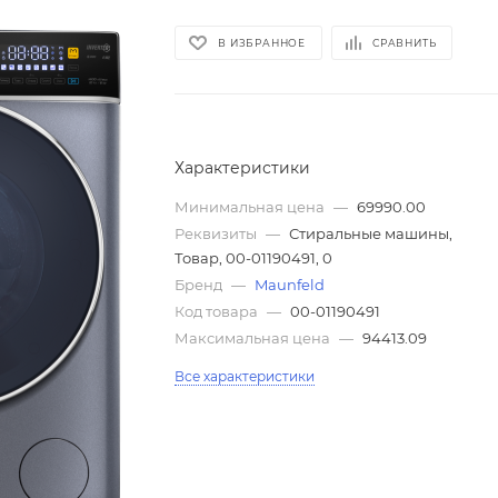
В ИЗБРАННОЕ
СРАВНИТЬ
Характеристики
Минимальная цена
—
69990.00
Реквизиты
—
Стиральные машины,
Товар, 00-01190491, 0
Бренд
—
Maunfeld
Код товара
—
00-01190491
Максимальная цена
—
94413.09
Все характеристики