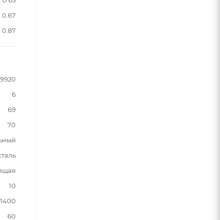
0.67
0.87
9920
6
69
70
ьный
таль
оящая
10
1400
60