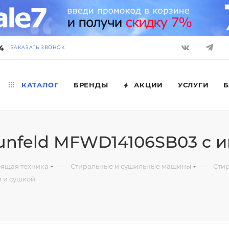
4
ЗАКАЗАТЬ ЗВОНОК
КАТАЛОГ
БРЕНДЫ
АКЦИИ
УСЛУГИ
Б
nfeld MFWD14106SB03 c и
—
—
оящая техника
Стиральные и сушильные машины
Сти
 и сушкой