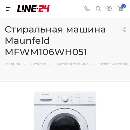
0
Стиральная машина
Maunfeld
MFWM106WH051
—
—
—
Главная
Каталог
Бытовая техника
Отдельностоящ